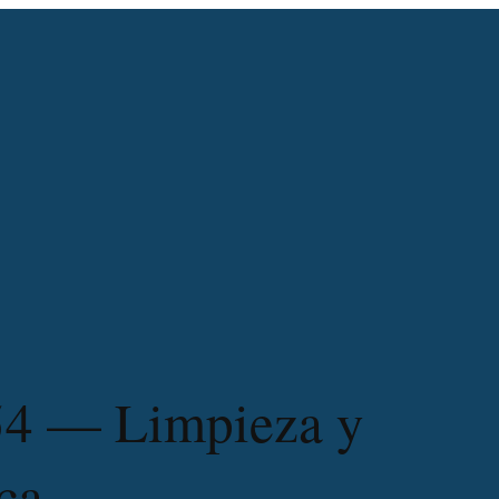
54 — Limpieza y
ca