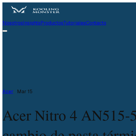
Nosotros
Insights
Productos
Tutoriales
Contacto
Acer
Mar 15
Acer Nitro 4 AN515-
cambio de pasta térmi