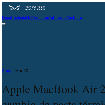
Nosotros
Insights
Productos
Tutoriales
Contacto
Apple
Mar 20
Apple MacBook Air 
cambio de pasta térmi